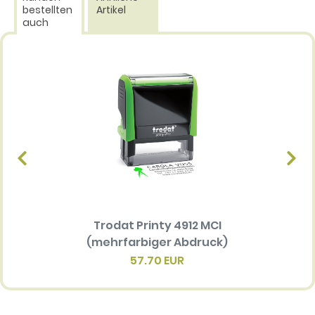
bestellten
Artikel
auch
Trodat Printy 4912 MCI
Ersatz
(mehrfarbiger Abdruck)
Multi 
(me
57.70 EUR