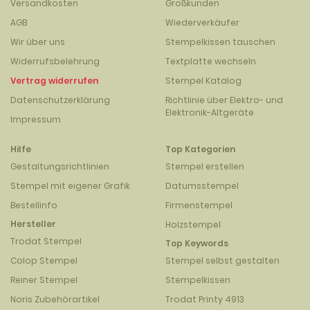
Versandkosten
Großkunden
AGB
Wiederverkäufer
Wir über uns
Stempelkissen tauschen
Widerrufsbelehrung
Textplatte wechseln
Vertrag widerrufen
Stempel Katalog
Datenschutzerklärung
Richtlinie über Elektro- und
Elektronik-Altgeräte
Impressum
Hilfe
Top Kategorien
Gestaltungsrichtlinien
Stempel erstellen
Stempel mit eigener Grafik
Datumsstempel
Bestellinfo
Firmenstempel
Hersteller
Holzstempel
Trodat Stempel
Top Keywords
Colop Stempel
Stempel selbst gestalten
Reiner Stempel
Stempelkissen
Noris Zubehörartikel
Trodat Printy 4913