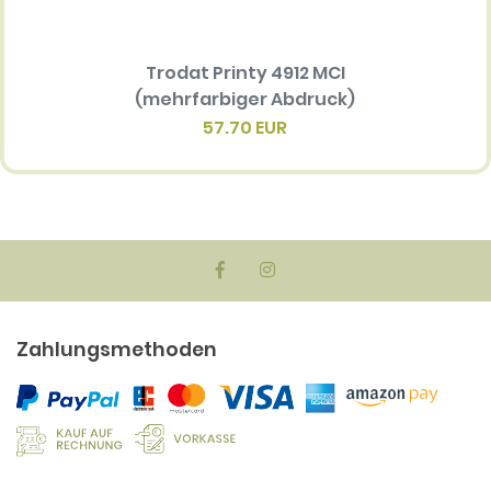
Trodat Printy 4912 MCI
Ersatz
(mehrfarbiger Abdruck)
Multi 
(me
57.70 EUR
Zahlungsmethoden