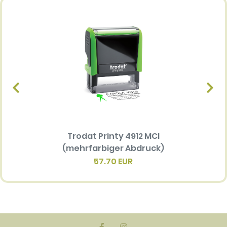
Trodat Printy 4912 MCI
Ersatz
(mehrfarbiger Abdruck)
Multi 
(me
57.70 EUR