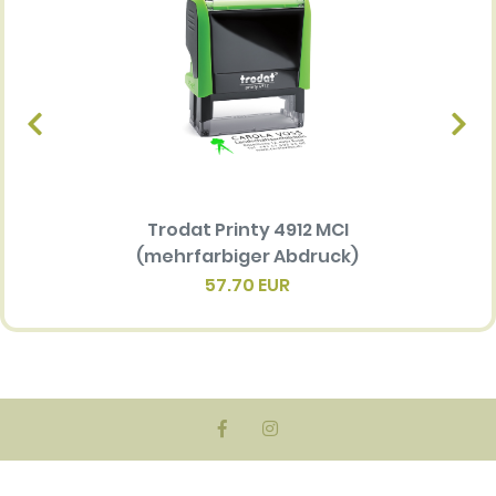
Trodat Printy 4912 MCI
Ersatz
(mehrfarbiger Abdruck)
Multi 
(me
57.70 EUR