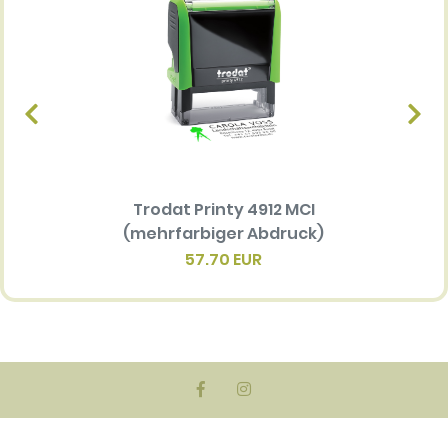
Trodat Printy 4912 MCI
Ersatz
(mehrfarbiger Abdruck)
Multi 
(me
57.70 EUR