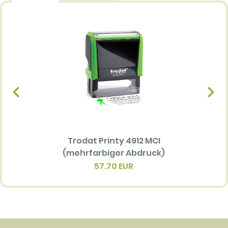
Trodat Printy 4912 MCI
Ersatz
(mehrfarbiger Abdruck)
Multi 
(me
57.70 EUR