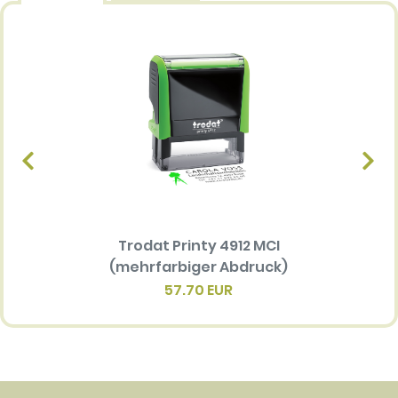
Trodat Printy 4912 MCI
Ersatz
(mehrfarbiger Abdruck)
Multi 
(me
57.70 EUR