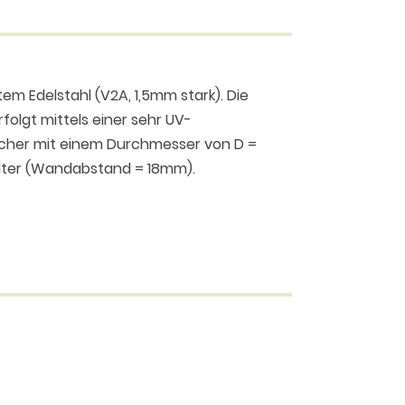
em Edelstahl (V2A, 1,5mm stark). Die
rfolgt mittels einer sehr UV-
öcher mit einem Durchmesser von D =
alter (Wandabstand = 18mm).