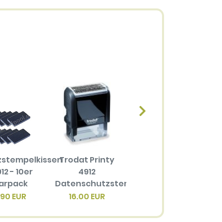
zstempelkissen
Trodat Printy
Ersatzstempelkissen
12 - 10er
4912
6/4912 für
arpack
Datenschutzstempel
Trodat Printy
4
4912
.90 EUR
16.00 EUR
3.40 EUR