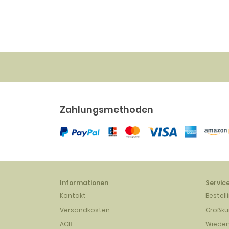
Abdru
34.30 
Zahlungsmethoden
Informationen
Servic
Kontakt
Bestell
Versandkosten
Großk
AGB
Wieder