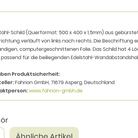
tahl-Schild (Querformat: 500 x 400 x 1,5mm) aus gebürstet
richtung verläuft von links nach rechts. Die Beschriftung e
ndigen, computergeschnittenen Folie. Das Schild hat 4 L
 passend für die beiliegenden Edelstahl-Wandabstandsh
ben Produktsicherheit:
eller:
Fahrion GmbH, 71679 Asperg, Deutschland
aktperson:
www.fahrion-gmbh.de
hör
Ähnliche Artikel