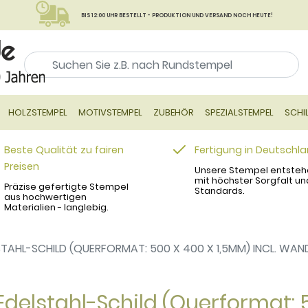
BIS 12:00 UHR BESTELLT - PRODUKTION UND VERSAND NOCH HEUTE!
HOLZSTEMPEL
MOTIVSTEMPEL
ZUBEHÖR
SPEZIALSTEMPEL
SCHI
Beste Qualität zu fairen
Fertigung in Deutschl
Preisen
Unsere Stempel entsteh
mit höchster Sorgfalt un
Präzise gefertigte Stempel
Standards.
aus hochwertigen
Materialien - langlebig.
STAHL-SCHILD (QUERFORMAT: 500 X 400 X 1,5MM) INCL. W
Edelstahl-Schild (Querformat: 