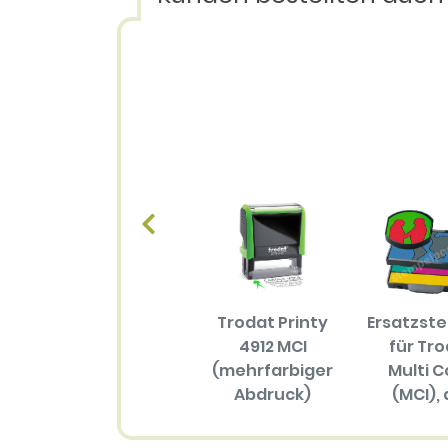
Trodat Printy
Ersatzst
4912 MCI
für Tr
(mehrfarbiger
Multi C
Abdruck)
(MCI), 
Größ
57.70 EUR
(mehrfar