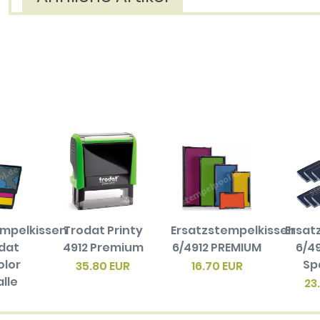
empelkissen
Trodat Printy
Ersatzstempelkissen
Ersat
odat
4912 Premium
6/4912 PREMIUM
6/49
olor
Sp
35.80 EUR
16.70 EUR
alle
23
en
biger