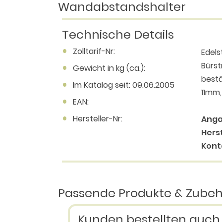
Wandabstandshalter
Technische Details
Zolltarif-Nr:
Edels
Bürst
Gewicht in kg (ca.):
bestä
Im Katalog seit: 09.06.2005
11mm,
EAN:
Hersteller-Nr:
Anga
Herst
Kont
Passende Produkte & Zube
Kunden bestellten auch