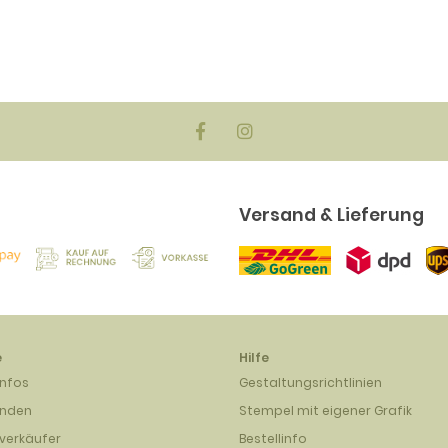
ck)
EUR
Versand & Lieferung
e
Hilfe
infos
Gestaltungsrichtlinien
unden
Stempel mit eigener Grafik
verkäufer
Bestellinfo