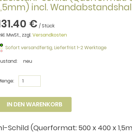
1,5mm) incl. Wandabstandshal
131.40 €
/ Stück
nkl. MwSt., zzgl.
Versandkosten
Sofort versandfertig,
Lieferfrist 1-2 Werktage
Zustand:
neu
Menge:
IN DEN WARENKORB
l-Schild (Querformat: 500 x 400 x 1,5m