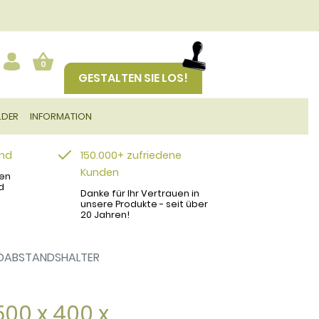
0
GESTALTEN SIE LOS!
LDER
INFORMATION
and
150.000+ zufriedene
Kunden
en
d
Danke für Ihr Vertrauen in
unsere Produkte - seit über
20 Jahren!
ANDABSTANDSHALTER
500 x 400 x