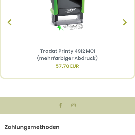
Trodat Printy 4912 MCI
Ersatz
(mehrfarbiger Abdruck)
Multi 
(me
57.70 EUR
Zahlungsmethoden