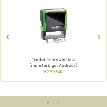
Trodat Printy 4912 MCI
Ersatz
(mehrfarbiger Abdruck)
Multi 
(me
57.70 EUR