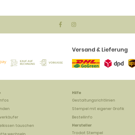
Versand & Lieferung
e
Hilfe
infos
Gestaltungsrichtlinien
unden
Stempel mit eigener Grafik
verkäufer
Bestellinfo
Hersteller
lkissen tauschen
Trodat Stempel
atte wechseln