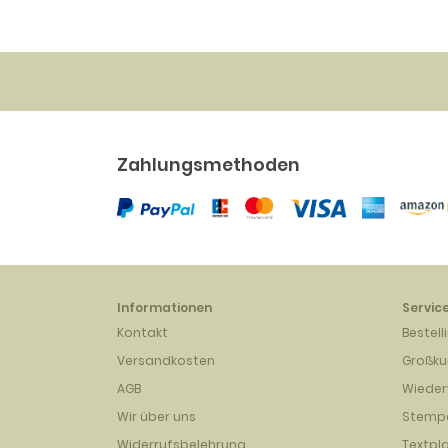
Zahlungsmethoden
Informationen
Servic
Kontakt
Bestell
Versandkosten
Großk
AGB
Wieder
Wir über uns
Stempe
Widerrufsbelehrung
Textpl