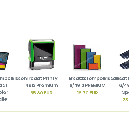
empelkissen
Trodat Printy
Ersatzstempelkissen
Ersat
odat
4912 Premium
6/4912 PREMIUM
6/49
olor
Sp
35.80 EUR
16.70 EUR
alle
23
en
biger
ck)
EUR