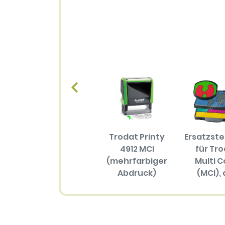
Trodat Printy
Ersatzst
4912 MCI
für Tr
(mehrfarbiger
Multi C
Abdruck)
(MCI), 
Größ
57.70 EUR
(mehrfar
Abdru
34.30 