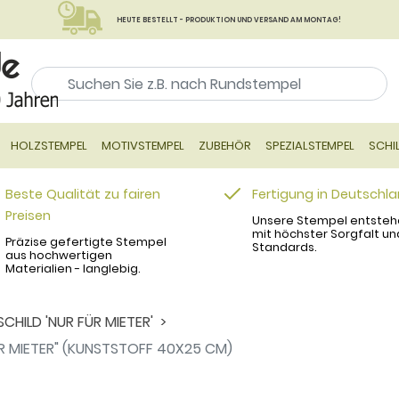
HEUTE BESTELLT - PRODUKTION UND VERSAND AM MONTAG!
HOLZSTEMPEL
MOTIVSTEMPEL
ZUBEHÖR
SPEZIALSTEMPEL
SCHI
Beste Qualität zu fairen
Fertigung in Deutschl
Preisen
Unsere Stempel entsteh
mit höchster Sorgfalt un
Präzise gefertigte Stempel
Standards.
aus hochwertigen
Materialien - langlebig.
HILD 'NUR FÜR MIETER'
R MIETER" (KUNSTSTOFF 40X25 CM)