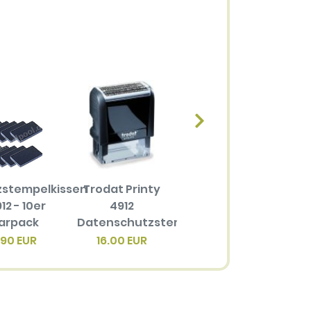
zstempelkissen
Trodat Printy
Ersatzstempelkissen
12 - 10er
4912
6/4912 für
arpack
Datenschutzstempel
Trodat Printy
4
4912
.90 EUR
16.00 EUR
3.40 EUR