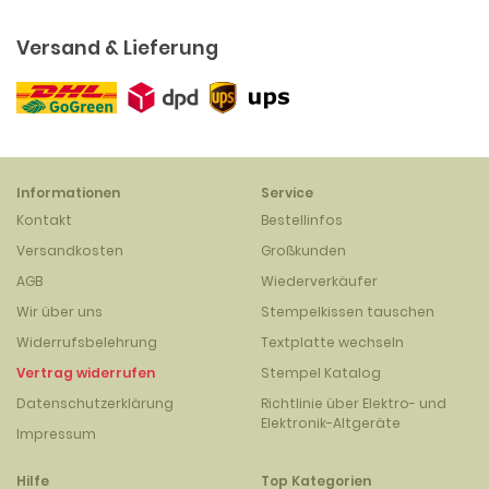
Versand & Lieferung
Informationen
Service
Kontakt
Bestellinfos
Versandkosten
Großkunden
AGB
Wiederverkäufer
Wir über uns
Stempelkissen tauschen
Widerrufsbelehrung
Textplatte wechseln
Vertrag widerrufen
Stempel Katalog
Datenschutzerklärung
Richtlinie über Elektro- und
Elektronik-Altgeräte
Impressum
Hilfe
Top Kategorien