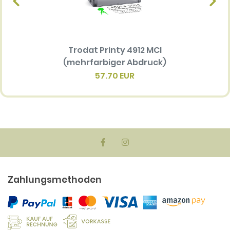
Trodat Printy 4912 MCI
Ersatz
(mehrfarbiger Abdruck)
Multi 
(me
57.70 EUR
Zahlungsmethoden