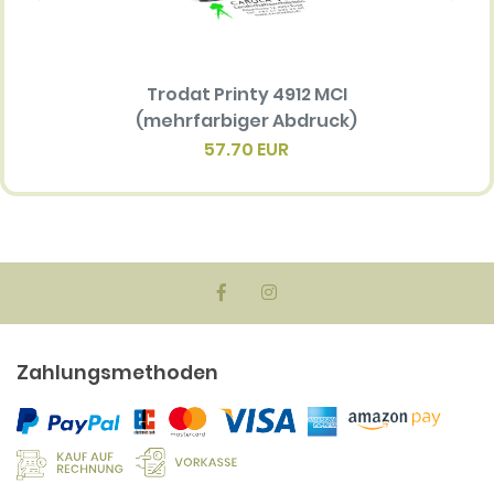
Trodat Printy 4912 MCI
Ersatz
(mehrfarbiger Abdruck)
Multi 
(me
57.70 EUR
Zahlungsmethoden