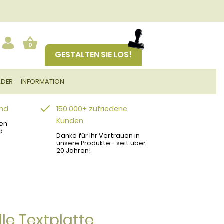
0
GESTALTEN SIE LOS!
LDER
INFORMATION
and
150.000+ zufriedene
Kunden
en
d
Danke für Ihr Vertrauen in
unsere Produkte - seit über
20 Jahren!
le Textplatte