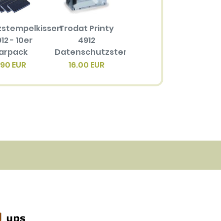
zstempelkissen
Trodat Printy
Ersatzstempelkissen
12 - 10er
4912
6/4912 für
arpack
Datenschutzstempel
Trodat Printy
4
4912
.90 EUR
16.00 EUR
3.40 EUR