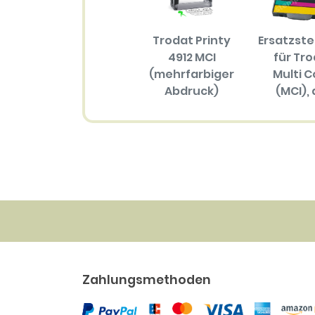
Trodat Printy
Ersatzst
4912 MCI
für Tr
(mehrfarbiger
Multi C
Abdruck)
(MCI), 
Größ
57.70 EUR
(mehrfar
Abdru
34.30 
Zahlungsmethoden