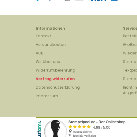
Informationen
Servic
Kontakt
Bestell
Versandkosten
Großk
AGB
Wieder
Wir über uns
Stempe
Widerrufsbelehrung
Textpl
Vertrag widerrufen
Stempe
Datenschutzerklärung
Richtli
Altger
Impressum