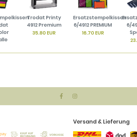
empelkissen
Trodat Printy
Ersatzstempelkissen
Ersat
odat
4912 Premium
6/4912 PREMIUM
6/49
olor
Sp
35.80 EUR
16.70 EUR
alle
23
en
biger
ck)
EUR
Versand & Lieferung