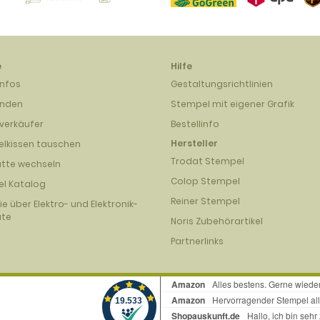
e
Hilfe
infos
Gestaltungsrichtlinien
unden
Stempel mit eigener Grafik
verkäufer
Bestellinfo
Hersteller
lkissen tauschen
Trodat Stempel
atte wechseln
Colop Stempel
l Katalog
Reiner Stempel
nie über Elektro- und Elektronik-
äte
Noris Zubehörartikel
Partnerlinks