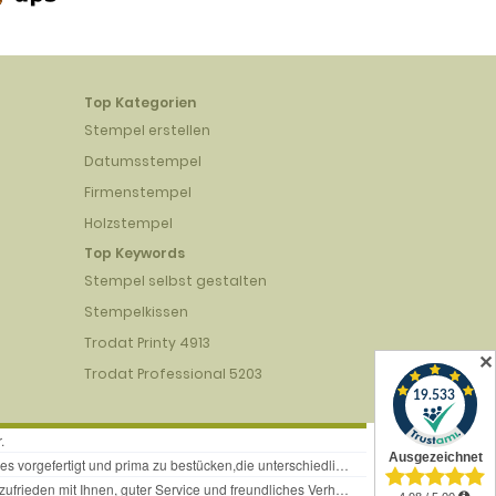
Top Kategorien
Stempel erstellen
Datumsstempel
Firmenstempel
Holzstempel
Top Keywords
Stempel selbst gestalten
Stempelkissen
Trodat Printy 4913
✕
Trodat Professional 5203