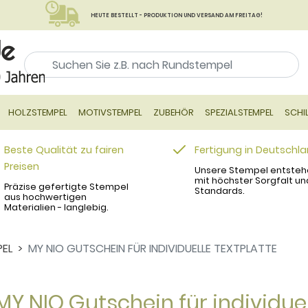
HEUTE BESTELLT - PRODUKTION UND VERSAND AM FREITAG!
HOLZSTEMPEL
MOTIVSTEMPEL
ZUBEHÖR
SPEZIALSTEMPEL
SCHI
Beste Qualität zu fairen
Fertigung in Deutschl
Preisen
Unsere Stempel entsteh
mit höchster Sorgfalt un
Präzise gefertigte Stempel
Standards.
aus hochwertigen
Materialien - langlebig.
PEL
MY NIO GUTSCHEIN FÜR INDIVIDUELLE TEXTPLATTE
MY NIO Gutschein für individuel