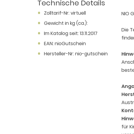
Technische Details
Zolltarif-Nr: virtuell
NIO G
Gewicht in kg (ca.):
Die T
Im Katalog seit: 13.11.2017
finde
EAN: nioGutschein
Hersteller-Nr: nio-gutschein
Hinw
Ansch
beste
Anga
Herst
Austr
Kont
Hinw
für K