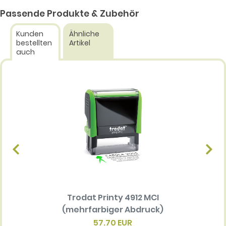
Passende Produkte & Zubehör
Kunden
Ähnliche
bestellten
Artikel
auch
Trodat Printy 4912 MCI
Ersatz
(mehrfarbiger Abdruck)
Multi 
(me
57.70 EUR