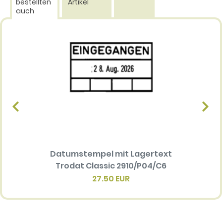
bestellten
Artikel
auch
Datumstempel mit Lagertext
Datum
Trodat Classic 2910/P04/C6
Trod
27.50 EUR