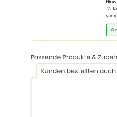
Hinw
für K
vered
Wei
Passende Produkte & Zube
Kunden bestellten auch