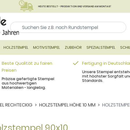
HEUTE BESTELLT - PRODUKTION UND VERSAND AM MONTAG!
HOLZSTEMPEL
MOTIVSTEMPEL
ZUBEHÖR
SPEZIALSTEMPEL
SCHI
Beste Qualität zu fairen
Fertigung in Deutschl
Preisen
Unsere Stempel entsteh
mit höchster Sorgfalt un
Präzise gefertigte Stempel
Standards.
aus hochwertigen
Materialien - langlebig.
EL RECHTECKIG
HOLZSTEMPEL HÖHE 10 MM
HOLZSTEMPE
lzstempel 90x10