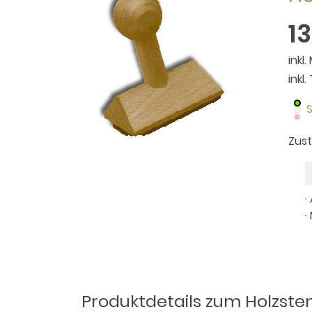
1
inkl.
inkl
S
Zus
·
·
Produktdetails zum Holzste