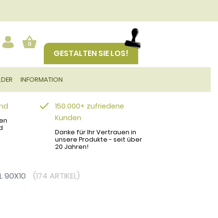
0
GESTALTEN SIE LOS!
LDER
INFORMATION
and
150.000+ zufriedene
Kunden
en
d
Danke für Ihr Vertrauen in
unsere Produkte - seit über
20 Jahren!
L 90X10
(174 ARTIKEL)