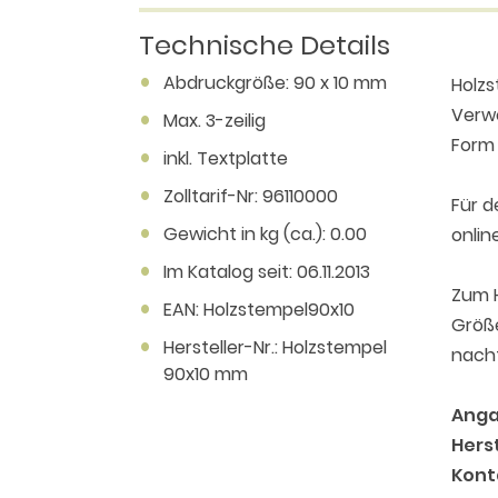
Technische Details
Abdruckgröße: 90 x 10 mm
Holzs
Verwe
Max. 3-zeilig
Form 
inkl. Textplatte
Zolltarif-Nr: 96110000
Für 
Gewicht in kg (ca.): 0.00
onlin
Im Katalog seit: 06.11.2013
Zum H
EAN: Holzstempel90x10
Größe
Hersteller-Nr.: Holzstempel
nacht
90x10 mm
Anga
Herst
Kont