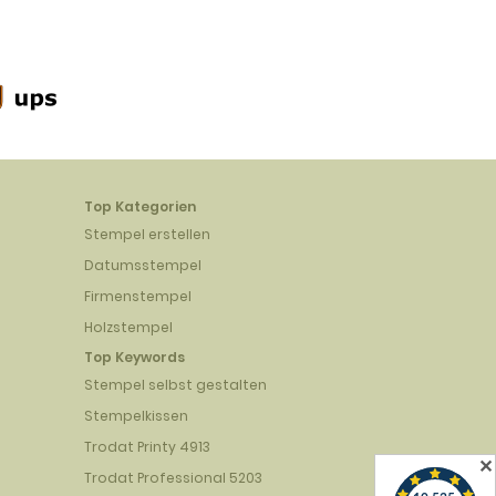
Top Kategorien
Stempel erstellen
Datumsstempel
Firmenstempel
Holzstempel
Top Keywords
Stempel selbst gestalten
Stempelkissen
Trodat Printy 4913
✕
Trodat Professional 5203