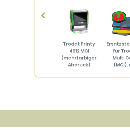
Trodat Printy
Ersatzst
4912 MCI
für Tr
(mehrfarbiger
Multi C
Abdruck)
(MCI), 
Größ
57.70 EUR
(mehrfar
Abdru
34.30 