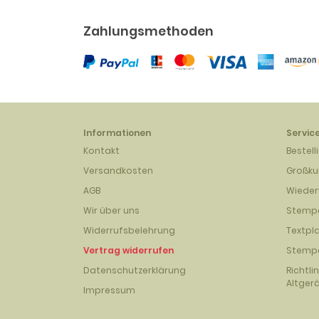
Zahlungsmethoden
Informationen
Servic
Kontakt
Bestell
Versandkosten
Großk
AGB
Wieder
Wir über uns
Stempe
Widerrufsbelehrung
Textpl
Vertrag widerrufen
Stempe
Datenschutzerklärung
Richtli
Altger
Impressum