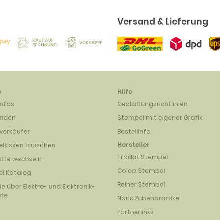
Versand & Lieferung
e
Hilfe
infos
Gestaltungsrichtlinien
unden
Stempel mit eigener Grafik
verkäufer
Bestellinfo
Hersteller
lkissen tauschen
Trodat Stempel
atte wechseln
Colop Stempel
l Katalog
Reiner Stempel
nie über Elektro- und Elektronik-
äte
Noris Zubehörartikel
Partnerlinks