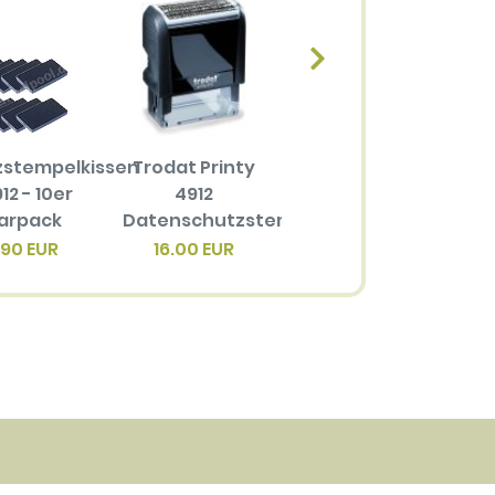
zstempelkissen
Trodat Printy
Ersatzstempelkissen
12 - 10er
4912
6/4912 für
arpack
Datenschutzstempel
Trodat Printy
4
4912
.90 EUR
16.00 EUR
3.40 EUR