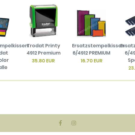
empelkissen
Trodat Printy
Ersatzstempelkissen
Ersat
odat
4912 Premium
6/4912 PREMIUM
6/49
olor
Sp
35.80 EUR
16.70 EUR
alle
23
en
biger
ck)
EUR