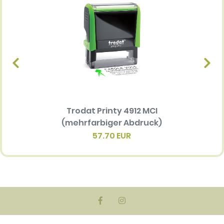
Trodat Printy 4912 MCI
Ersatz
(mehrfarbiger Abdruck)
Multi 
(me
57.70 EUR