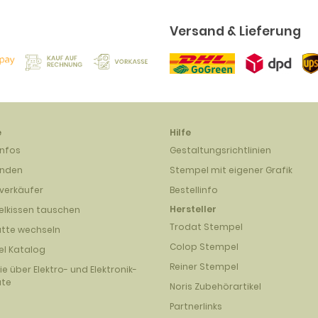
Versand & Lieferung
e
Hilfe
infos
Gestaltungsrichtlinien
unden
Stempel mit eigener Grafik
verkäufer
Bestellinfo
Hersteller
lkissen tauschen
Trodat Stempel
atte wechseln
Colop Stempel
l Katalog
Reiner Stempel
nie über Elektro- und Elektronik-
äte
Noris Zubehörartikel
Partnerlinks