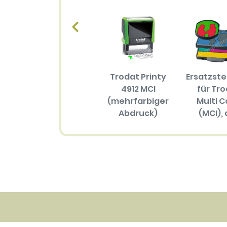
Trodat Printy
Ersatzst
4912 MCI
für Tr
(mehrfarbiger
Multi C
Abdruck)
(MCI), 
Größ
57.70 EUR
(mehrfar
Abdru
34.30 