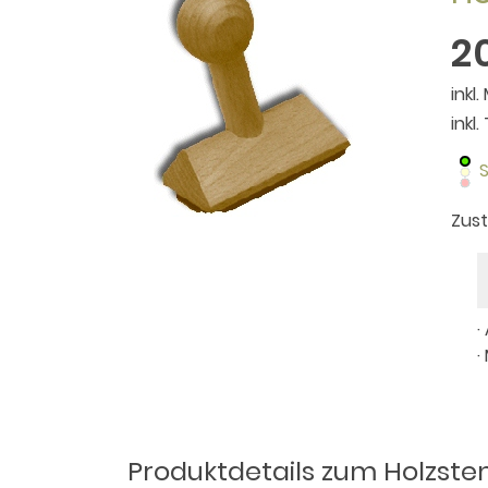
2
inkl.
inkl
S
Zus
·
·
Produktdetails zum Holzste