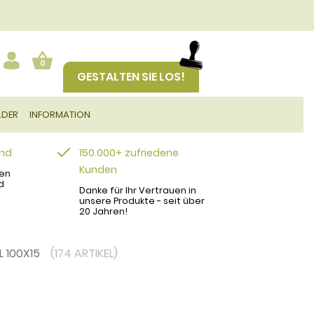
0
GESTALTEN SIE LOS!
LDER
INFORMATION
and
150.000+ zufriedene
Kunden
en
d
Danke für Ihr Vertrauen in
unsere Produkte - seit über
20 Jahren!
 100X15
(174 ARTIKEL)