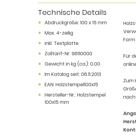
Technische Details
Abdruckgröße: 100 x 15 mm
Holzs
Verwe
Max. 4-zeilig
Form 
inkl. Textplatte
Zolltarif-Nr: 96110000
Für 
Gewicht in kg (ca.): 0.00
onlin
Im Katalog seit: 06.11.2013
Zum H
EAN: Holzstempel100x15
Größe
Hersteller-Nr.: Holzstempel
nacht
100x15 mm
Anga
Herst
Kont