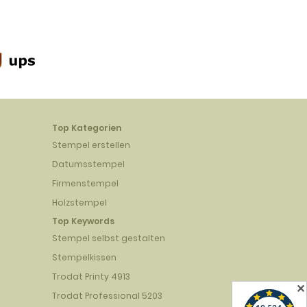
Top Kategorien
Stempel erstellen
Datumsstempel
Firmenstempel
Holzstempel
Top Keywords
Stempel selbst gestalten
Stempelkissen
Trodat Printy 4913
✕
Trodat Professional 5203