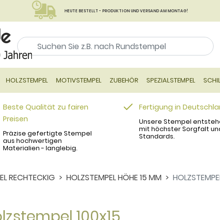
HEUTE BESTELLT - PRODUKTION UND VERSAND AM MONTAG!
HOLZSTEMPEL
MOTIVSTEMPEL
ZUBEHÖR
SPEZIALSTEMPEL
SCHI
Beste Qualität zu fairen
Fertigung in Deutschl
Preisen
Unsere Stempel entsteh
mit höchster Sorgfalt un
Präzise gefertigte Stempel
Standards.
aus hochwertigen
Materialien - langlebig.
EL RECHTECKIG
HOLZSTEMPEL HÖHE 15 MM
HOLZSTEMPEL
lzstempel 100x15