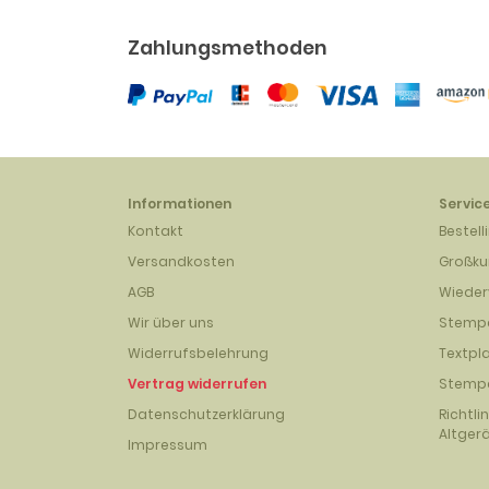
Zahlungsmethoden
Informationen
Servic
Kontakt
Bestell
Versandkosten
Großk
AGB
Wieder
Wir über uns
Stempe
Widerrufsbelehrung
Textpl
Vertrag widerrufen
Stempe
Datenschutzerklärung
Richtli
Altger
Impressum