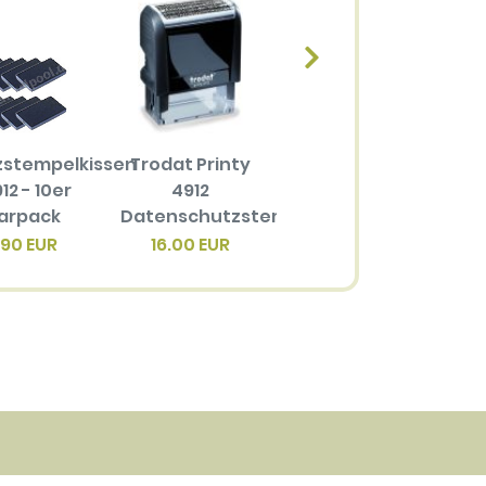
zstempelkissen
Trodat Printy
Ersatzstempelkissen
12 - 10er
4912
6/4912 für
arpack
Datenschutzstempel
Trodat Printy
4
4912
.90 EUR
16.00 EUR
3.40 EUR