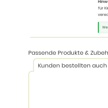
Hinw
für K
vered
Wei
Passende Produkte & Zube
Kunden bestellten auch