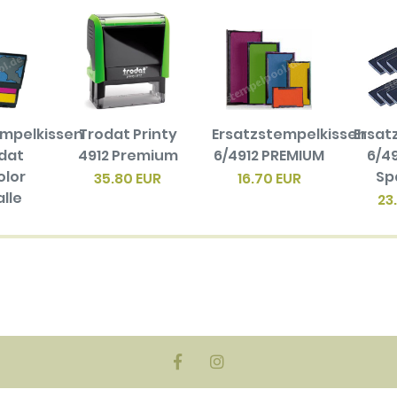
empelkissen
Trodat Printy
Ersatzstempelkissen
Ersat
odat
4912 Premium
6/4912 PREMIUM
6/49
olor
Sp
35.80 EUR
16.70 EUR
alle
23
en
biger
ck)
EUR