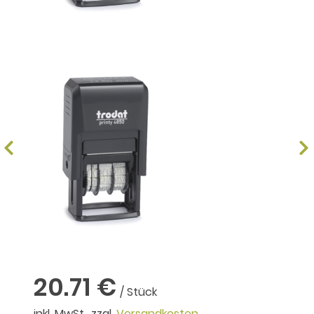
20.71 €
/ Stück
inkl. MwSt., zzgl.
Versandkosten