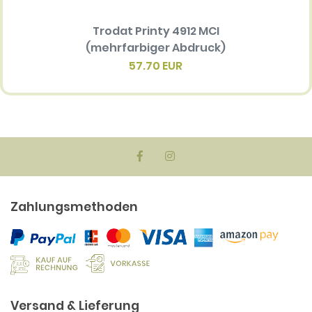
Trodat Printy 4912 MCI
Ersatz
(mehrfarbiger Abdruck)
Multi 
(me
57.70 EUR
Zahlungsmethoden
Versand & Lieferung