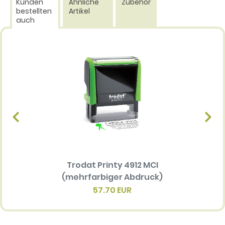
Kunden
Ähnliche
Zubehör
bestellten
Artikel
auch
Trodat Printy 4912 MCI
Ersatz
(mehrfarbiger Abdruck)
Multi 
(me
57.70 EUR