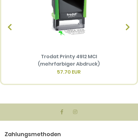
Trodat Printy 4912 MCI
Ersatz
(mehrfarbiger Abdruck)
Multi 
(me
57.70 EUR
Zahlungsmethoden