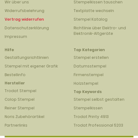
Wir über uns
Stempelkissen tauschen
Widerrufsbelehrung
Textplatte wechseln
Vertrag widerrufen
Stempel Katalog
Datenschutzerklärung
Richtlinie über Elektro- und
Elektronik-Altgeräte
Impressum
Hilfe
Top Kategorien
Gestaltungsrichtlinien
Stempel erstellen
Stempel mit eigener Grafik
Datumsstempel
Bestellinfo
Firmenstempel
Hersteller
Holzstempel
Trodat Stempel
Top Keywords
Colop Stempel
Stempel selbst gestalten
Reiner Stempel
Stempelkissen
Noris Zubehörartikel
Trodat Printy 4913
Partnerlinks
Trodat Professional 5203