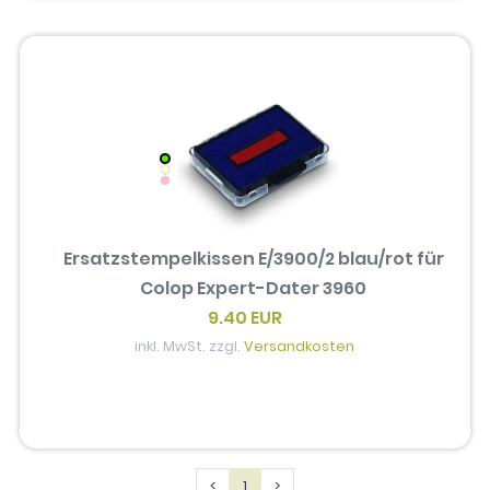
Ersatzstempelkissen E/3900/2 blau/rot für
Colop Expert-Dater 3960
9.40 EUR
inkl. MwSt. zzgl.
Versandkosten
Previous
Next
<
1
>