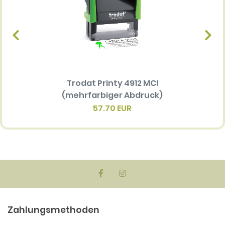
Trodat Printy 4912 MCI
Ersatz
(mehrfarbiger Abdruck)
Multi 
(me
57.70 EUR
Zahlungsmethoden