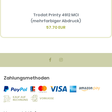
Trodat Printy 4912 MCI
Ersatz
(mehrfarbiger Abdruck)
Multi 
(me
57.70 EUR
Zahlungsmethoden