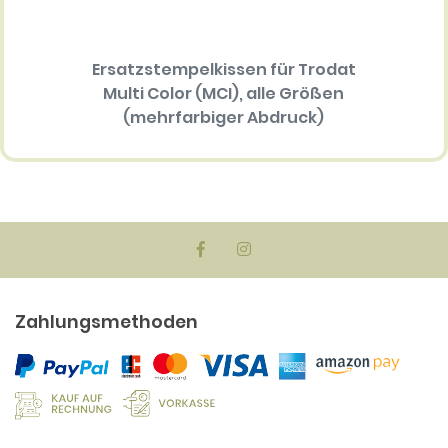
Ersatzstempelkissen für Trodat
Ersatz
Multi Color (MCI), alle Größen
P
(mehrfarbiger Abdruck)
34.30 EUR
Zahlungsmethoden