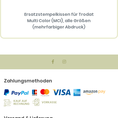
Ersatzstempelkissen für Trodat
Ersatz
Multi Color (MCI), alle Größen
P
(mehrfarbiger Abdruck)
34.30 EUR
Zahlungsmethoden