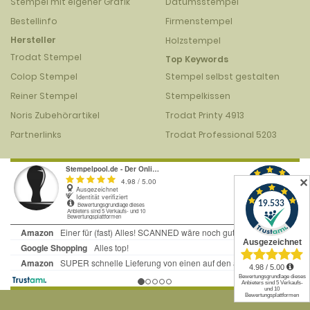
Stempel mit eigener Grafik
Datumsstempel
Bestellinfo
Firmenstempel
Hersteller
Holzstempel
Trodat Stempel
Top Keywords
Colop Stempel
Stempel selbst gestalten
Reiner Stempel
Stempelkissen
Noris Zubehörartikel
Trodat Printy 4913
Partnerlinks
Trodat Professional 5203
✕