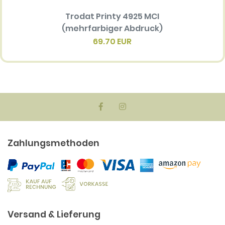
Trodat Printy 4925 MCI
Ersatz
(mehrfarbiger Abdruck)
Multi 
(me
69.70 EUR
Zahlungsmethoden
Versand & Lieferung