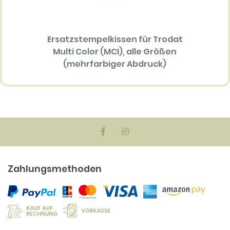
Ersatzstempelkissen für Trodat
Tro
Multi Color (MCI), alle Größen
(mehrfarbiger Abdruck)
34.30 EUR
Zahlungsmethoden