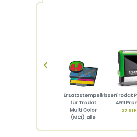
Ersatzstempelkissen
Trodat P
für Trodat
4911 Pr
Multi Color
32.61 
(MCI), alle
Größen
(mehrfarbiger