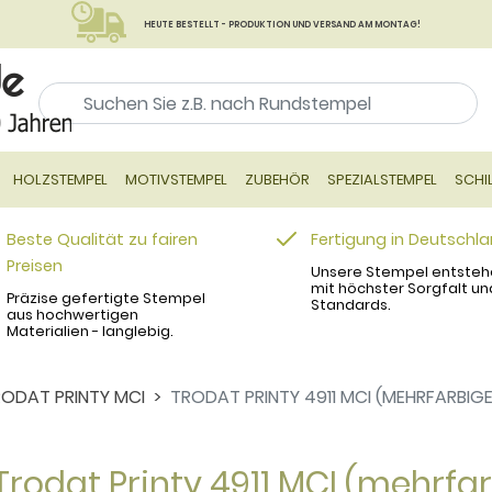
HEUTE BESTELLT - PRODUKTION UND VERSAND AM MONTAG!
HOLZSTEMPEL
MOTIVSTEMPEL
ZUBEHÖR
SPEZIALSTEMPEL
SCHI
Beste Qualität zu fairen
Fertigung in Deutschl
Preisen
Unsere Stempel entsteh
mit höchster Sorgfalt un
Präzise gefertigte Stempel
Standards.
aus hochwertigen
Materialien - langlebig.
ODAT PRINTY MCI
TRODAT PRINTY 4911 MCI (MEHRFARBIG
Trodat Printy 4911 MCI (mehrfa