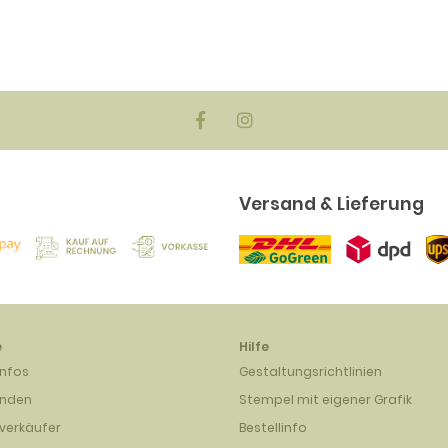
Versand & Lieferung
e
Hilfe
infos
Gestaltungsrichtlinien
unden
Stempel mit eigener Grafik
verkäufer
Bestellinfo