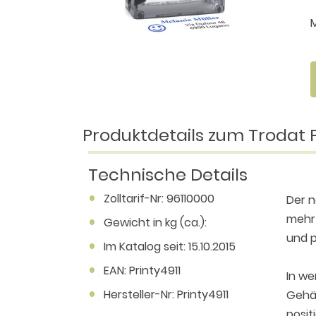
Produktdetails zum Trodat 
Technische Details
Zolltarif-Nr: 96110000
Der 
mehr
Gewicht in kg (ca.):
und p
Im Katalog seit: 15.10.2015
EAN: Printy4911
In we
Hersteller-Nr: Printy4911
Gehäu
posit