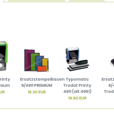
rinty
Ersatzstempelkissen
Typomatic
Ersat
emium
6/4911 PREMIUM
Trodat Printy
6/
4911 (alt 4951)
Trod
EUR
16.30 EUR
19.60 EUR
3.