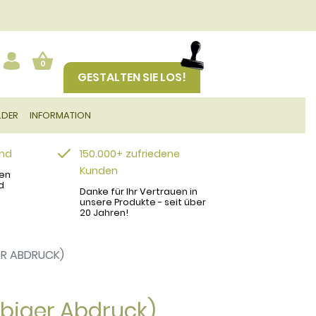
0
GESTALTEN SIE LOS!
LDER
INFORMATION
and
150.000+ zufriedene
Kunden
en
d
Danke für Ihr Vertrauen in
unsere Produkte - seit über
20 Jahren!
ER ABDRUCK)
rbiger Abdruck)