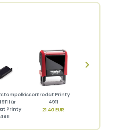
zstempelkissen
Trodat Printy
4911 für
4911
at Printy
21.40 EUR
4911
20 EUR