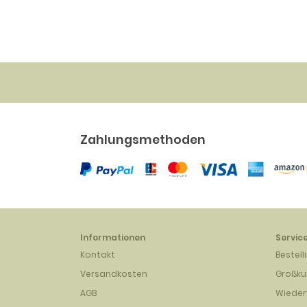
Abdruck)
34.30 EUR
Zahlungsmethoden
Informationen
Servic
Kontakt
Bestell
Versandkosten
Großk
AGB
Wieder