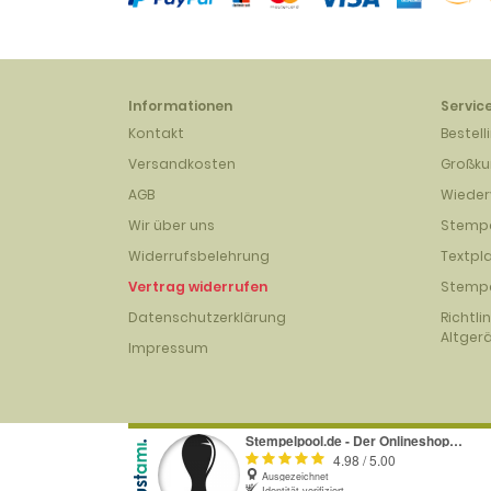
Informationen
Servic
Kontakt
Bestell
Versandkosten
Großk
AGB
Wieder
Wir über uns
Stempe
Widerrufsbelehrung
Textpl
Vertrag widerrufen
Stempe
Datenschutzerklärung
Richtli
Altger
Impressum