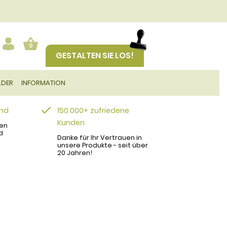
0
GESTALTEN SIE LOS!
LDER
INFORMATION
and
150.000+ zufriedene
Kunden
en
d
Danke für Ihr Vertrauen in
unsere Produkte - seit über
20 Jahren!