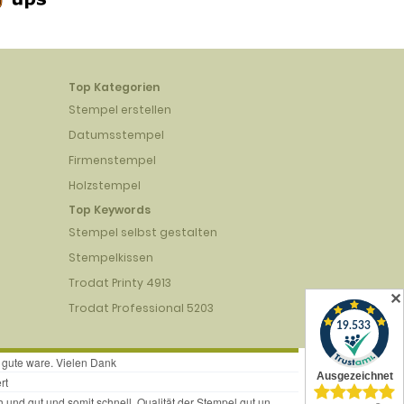
Top Kategorien
Stempel erstellen
Datumsstempel
Firmenstempel
Holzstempel
Top Keywords
Stempel selbst gestalten
Stempelkissen
Trodat Printy 4913
✕
Trodat Professional 5203