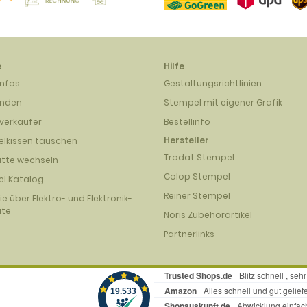
e
Hilfe
infos
Gestaltungsrichtlinien
unden
Stempel mit eigener Grafik
verkäufer
Bestellinfo
Hersteller
lkissen tauschen
Trodat Stempel
atte wechseln
Colop Stempel
l Katalog
Reiner Stempel
nie über Elektro- und Elektronik-
äte
Noris Zubehörartikel
Partnerlinks