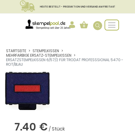
HEUTE BESTELLT - PRODUKTION UND VERSAND AM FREITAG!
0
STARTSEITE
STEMPELKISSEN
MEHRFARBIGE ERSATZ-STEMPELKISSEN
ERSATZSTEMPELKISSEN 6/57/2 FÜR TRODAT PROFESSSIONAL 5470 -
ROT/BLAU
7.40 €
/ Stück