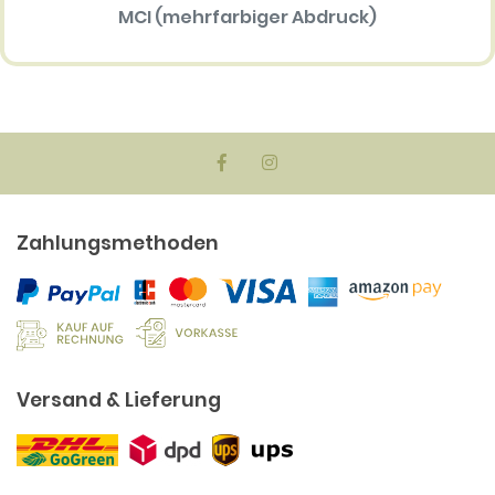
MCI (mehrfarbiger Abdruck)
(me
113.70 EUR
Zahlungsmethoden
Versand & Lieferung