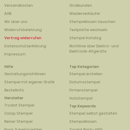
Versandkosten
Großkunden
AGB
Wiederverkäufer
Wir über uns
Stempelkissen tauschen
Widerrufsbelehrung
Textplatte wechseln
Vertrag widerrufen
Stempel Katalog
Datenschutzerklärung
Richtlinie über Elektro- und
Elektronik-Altgeräte
Impressum
Hilfe
Top Kategorien
Gestaltungsrichtlinien
Stempel erstellen
Stempel mit eigener Grafik
Datumsstempel
Bestellinfo
Firmenstempel
Hersteller
Holzstempel
Trodat Stempel
Top Keywords
Colop Stempel
Stempel selbst gestalten
Reiner Stempel
Stempelkissen
Noris Zubehörartikel
Trodat Printy 4913