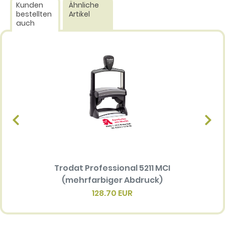
Kunden
Ähnliche
bestellten
Artikel
auch
Trodat Professional 5211 MCI
Ersatz
(mehrfarbiger Abdruck)
Multi 
(me
128.70 EUR