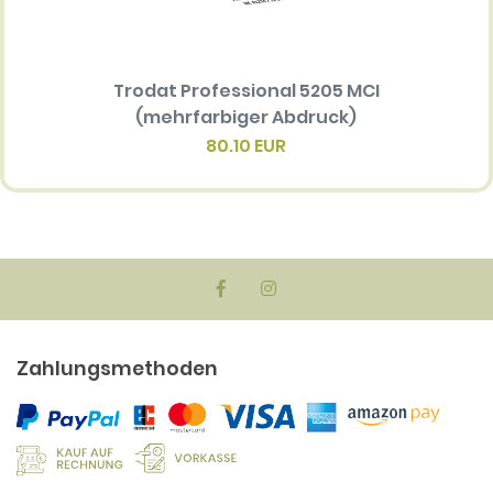
Trodat Professional 5205 MCI
Ersatz
(mehrfarbiger Abdruck)
Multi 
(me
80.10 EUR
Zahlungsmethoden