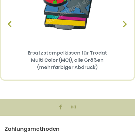
Ersatzstempelkissen für Trodat
Ersat
Multi Color (MCI), alle Größen
(mehrfarbiger Abdruck)
34.30 EUR
Zahlungsmethoden