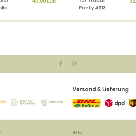
olor
für Trodat
40.90 EUR
32
alle
Printy 4913
en
16.90 EUR
biger
ck)
EUR
Versand & Lieferung
e
Hilfe