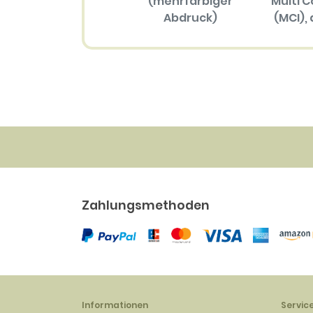
(mehrfarbiger
Multi C
Abdruck)
(MCI), 
Größ
65.50 EUR
(mehrfar
Abdru
34.30 
Zahlungsmethoden
Informationen
Servic