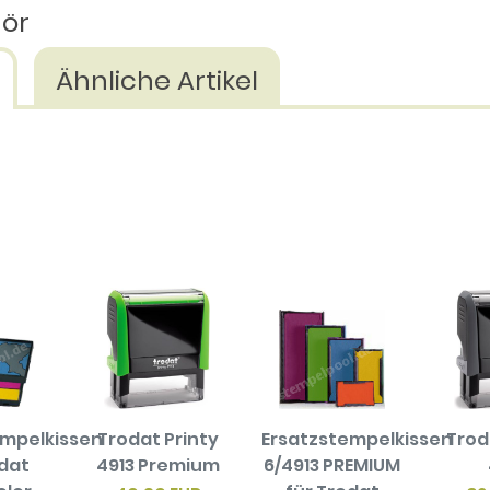
hör
Ähnliche Artikel
empelkissen
Trodat Printy
Ersatzstempelkissen
Trod
odat
4913 Premium
6/4913 PREMIUM