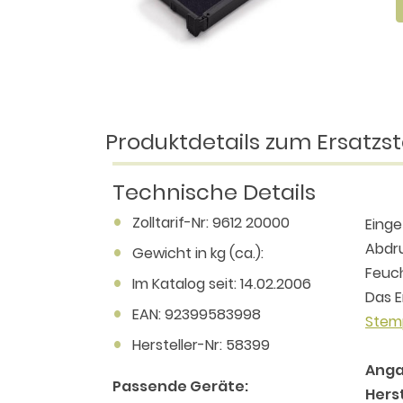
Produktdetails zum Ersatzst
Technische Details
Zolltarif-Nr: 9612 20000
Einge
Abdru
Gewicht in kg (ca.):
Feuch
Im Katalog seit: 14.02.2006
Das E
EAN: 92399583998
Stem
Hersteller-Nr: 58399
Anga
Passende Geräte:
Herst