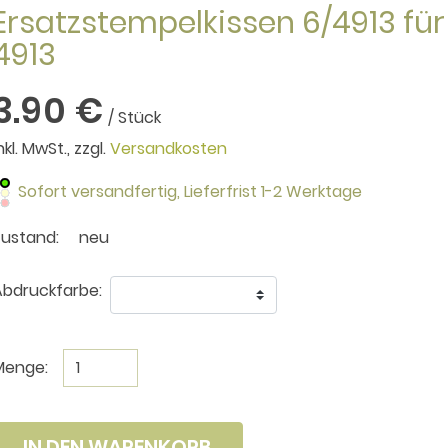
Ersatzstempelkissen 6/4913 für
4913
3.90 €
/ Stück
nkl. MwSt., zzgl.
Versandkosten
Sofort versandfertig,
Lieferfrist 1-2 Werktage
Zustand:
neu
bdruckfarbe:
Menge:
IN DEN WARENKORB