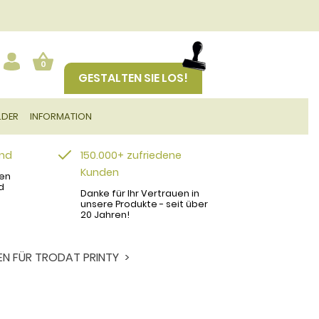
0
GESTALTEN SIE LOS!
LDER
INFORMATION
and
150.000+ zufriedene
Kunden
en
d
Danke für Ihr Vertrauen in
unsere Produkte - seit über
20 Jahren!
EN FÜR TRODAT PRINTY