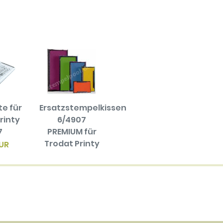
te für
Ersatzstempelkissen
rinty
6/4907
7
PREMIUM für
Trodat Printy
EUR
4907
10.20 EUR