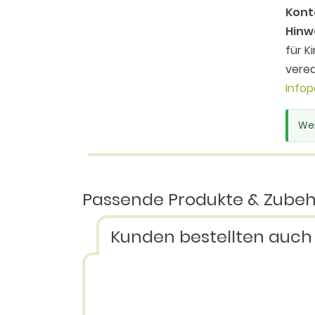
Kont
Hinw
für K
vered
Infop
Wei
Passende Produkte & Zube
Kunden bestellten auch