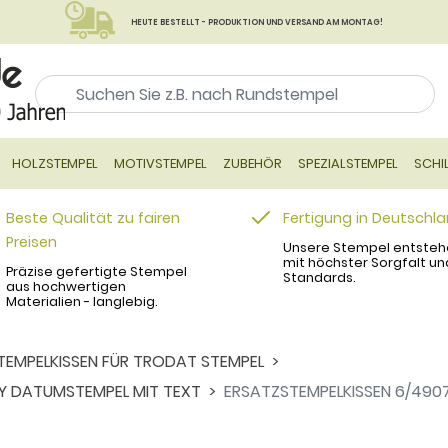
HEUTE BESTELLT - PRODUKTION UND VERSAND AM MONTAG!
HOLZSTEMPEL
MOTIVSTEMPEL
ZUBEHÖR
SPEZIALSTEMPEL
SCHI
Beste Qualität zu fairen
Fertigung in Deutschl
Preisen
Unsere Stempel entsteh
mit höchster Sorgfalt un
Präzise gefertigte Stempel
Standards.
aus hochwertigen
Materialien - langlebig.
TEMPELKISSEN FÜR TRODAT STEMPEL
TY DATUMSTEMPEL MIT TEXT
ERSATZSTEMPELKISSEN 6/490