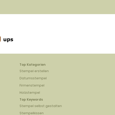
Top Kategorien
Stempel erstellen
Datumsstempel
Firmenstempel
Holzstempel
Top Keywords
Stempel selbst gestalten
Stempelkissen