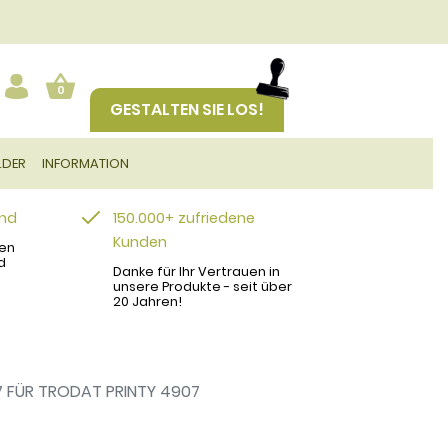
0
GESTALTEN SIE LOS!
LDER
INFORMATION
and
150.000+ zufriedene
Kunden
en
d
Danke für Ihr Vertrauen in
unsere Produkte - seit über
20 Jahren!
7 FÜR TRODAT PRINTY 4907