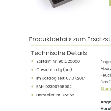
Produktdetails zum Ersatzst
Technische Details
Zolltarif-Nr: 9612 20000
Einge
Abdru
Gewicht in kg (ca.):
Feuch
Im Katalog seit: 07.07.2017
Das E
EAN: 92399768562
Stem
Hersteller-Nr: 76856
Anga
Herst