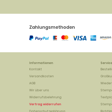
Zahlungsmethoden
Informationen
Servic
Kontakt
Bestell
Versandkosten
Großk
AGB
Wieder
Wir über uns
Stempe
Widerrufsbelehrung
Textpl
Vertrag widerrufen
Stempe
Datenschutzerklärung
Richtli