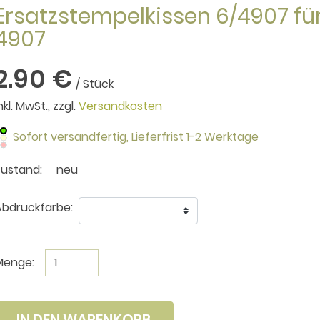
Ersatzstempelkissen 6/4907 für
4907
2.90 €
/ Stück
nkl. MwSt., zzgl.
Versandkosten
Sofort versandfertig,
Lieferfrist 1-2 Werktage
Zustand:
neu
bdruckfarbe:
Menge:
IN DEN WARENKORB