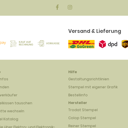
Versand & Lieferung
e
Hilfe
infos
Gestaltungsrichtlinien
unden
Stempel mit eigener Grafik
verkäufer
Bestellinfo
Hersteller
lkissen tauschen
Trodat Stempel
atte wechseln
Colop Stempel
l Katalog
Reiner Stempel
nie über Elektro- und Elektronik-