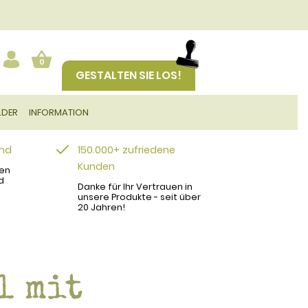
0
GESTALTEN SIE LOS!
LDER
INFORMATION
and
150.000+ zufriedene
Kunden
en
d
Danke für Ihr Vertrauen in
unsere Produkte - seit über
20 Jahren!
l mit