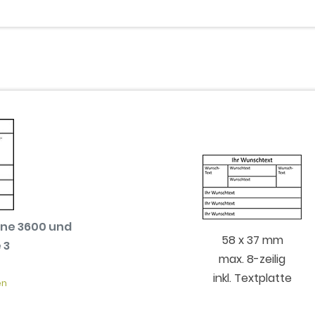
ine 3600 und
58 x 37 mm
 3
max. 8-zeilig
inkl. Textplatte
en