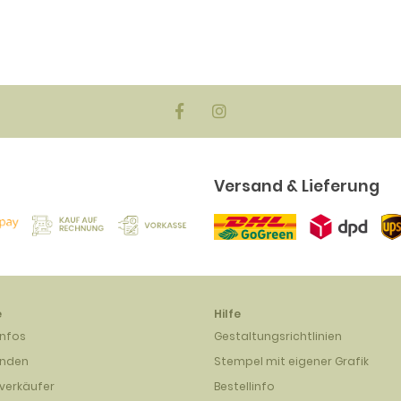
Versand & Lieferung
e
Hilfe
infos
Gestaltungsrichtlinien
unden
Stempel mit eigener Grafik
verkäufer
Bestellinfo