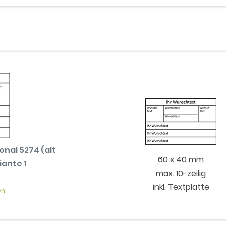
nal 5274 (alt
60 x 40 mm
iante 1
max. 10-zeilig
inkl. Textplatte
en