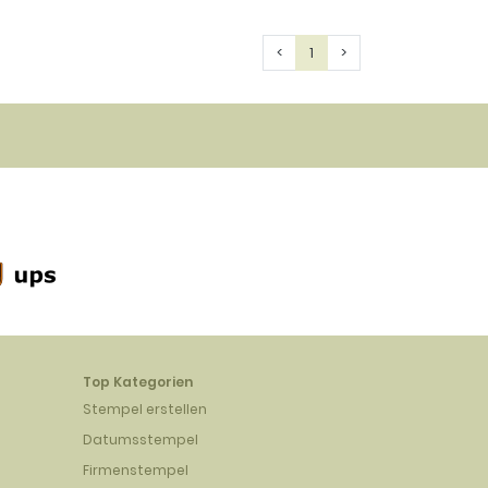
Previous
Next
<
1
>
Top Kategorien
Stempel erstellen
Datumsstempel
Firmenstempel