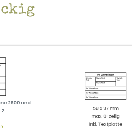
eckig
ine 2600 und
58 x 37 mm
 2
max. 8-zeilig
inkl. Textplatte
en