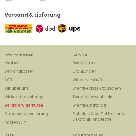
Versand & Lieferung
Informationen
Service
Kontakt
Bestellinfos
Versandkosten
Großkunden
AGB
Wiederverkäufer
Wir über uns
Stempelkissen tauschen
Widerrufsbelehrung
Textplatte wechseln
Vertrag widerrufen
Stempel Katalog
Datenschutzerklärung
Richtlinie über Elektro- und
Elektronik-Altgeräte
Impressum
Hilfe
Top Kategorien