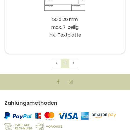
56 x 26 mm
max. 7-zeilig
inkl. Textplatte
Previous
Next
<
1
>
Zahlungsmethoden