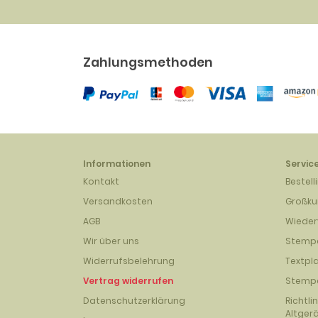
Zahlungsmethoden
Informationen
Servic
Kontakt
Bestell
Versandkosten
Großk
AGB
Wieder
Wir über uns
Stempe
Widerrufsbelehrung
Textpl
Vertrag widerrufen
Stempe
Datenschutzerklärung
Richtli
Altger