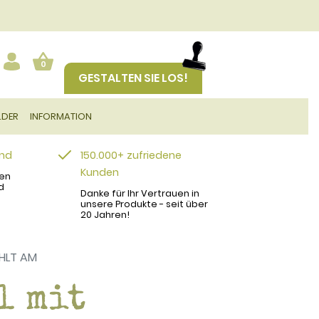
0
GESTALTEN SIE LOS!
LDER
INFORMATION
and
150.000+ zufriedene
Kunden
en
d
Danke für Ihr Vertrauen in
unsere Produkte - seit über
20 Jahren!
HLT AM
l mit