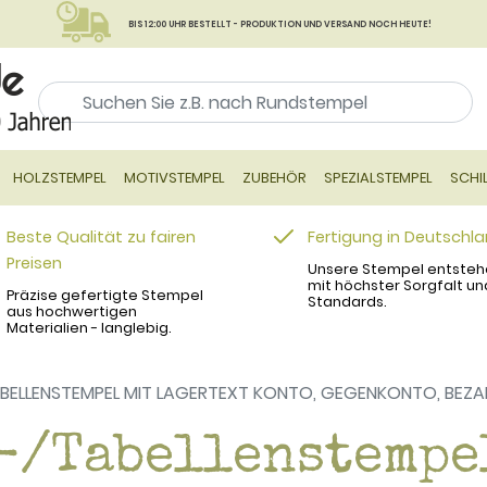
BIS 12:00 UHR BESTELLT - PRODUKTION UND VERSAND NOCH HEUTE!
HOLZSTEMPEL
MOTIVSTEMPEL
ZUBEHÖR
SPEZIALSTEMPEL
SCHI
Beste Qualität zu fairen
Fertigung in Deutschl
Preisen
Unsere Stempel entsteh
mit höchster Sorgfalt un
Präzise gefertigte Stempel
Standards.
aus hochwertigen
Materialien - langlebig.
BELLENSTEMPEL MIT LAGERTEXT KONTO, GEGENKONTO, BEZA
-/Tabellenstempe