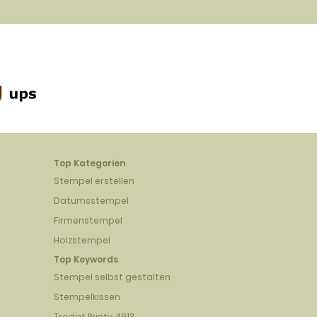
Top Kategorien
Stempel erstellen
Datumsstempel
Firmenstempel
Holzstempel
Top Keywords
Stempel selbst gestalten
Stempelkissen
Trodat Printy 4913