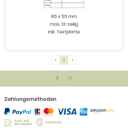
85 x 55 mm
max. 13-zeilig
inkl. Textplatte
Previous
Next
<
1
>
Zahlungsmethoden