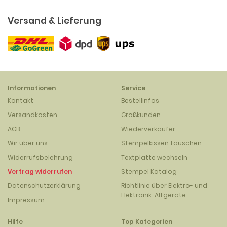
Versand & Lieferung
Informationen
Service
Kontakt
Bestellinfos
Versandkosten
Großkunden
AGB
Wiederverkäufer
Wir über uns
Stempelkissen tauschen
Widerrufsbelehrung
Textplatte wechseln
Vertrag widerrufen
Stempel Katalog
Datenschutzerklärung
Richtlinie über Elektro- und
Elektronik-Altgeräte
Impressum
Hilfe
Top Kategorien