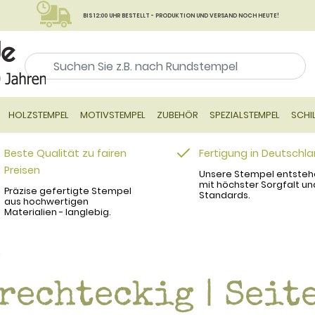
BIS 12:00 UHR BESTELLT - PRODUKTION UND VERSAND NOCH HEUTE!
HOLZSTEMPEL
MOTIVSTEMPEL
ZUBEHÖR
SPEZIALSTEMPEL
SCHI
Beste Qualität zu fairen
Fertigung in Deutschl
Preisen
Unsere Stempel entsteh
mit höchster Sorgfalt un
Präzise gefertigte Stempel
Standards.
aus hochwertigen
Materialien - langlebig.
)
rechteckig | Seite