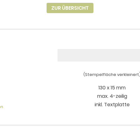
ZUR ÜBERSICHT
(Stempelfläche verkleinert
130 x 15 mm
max. 4-zeilig
inkl. Textplatte
en