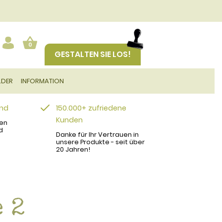
0
GESTALTEN SIE LOS!
LDER
INFORMATION
and
150.000+ zufriedene
Kunden
en
d
Danke für Ihr Vertrauen in
unsere Produkte - seit über
20 Jahren!
 2